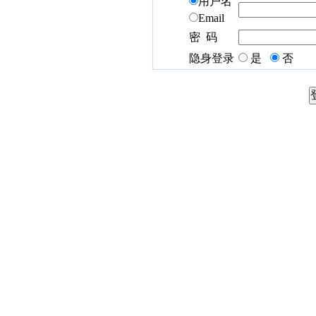
用户名
Email
密 码
隐身登录
是
否