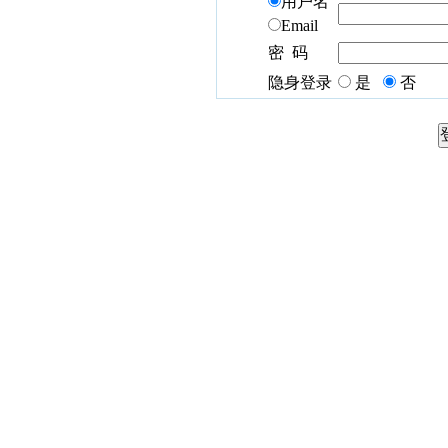
用户名
Email
密 码
隐身登录
是
否