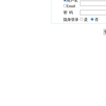
用户名
Email
密 码
隐身登录
是
否