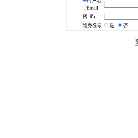
用户名
Email
密 码
隐身登录
是
否