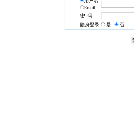
用户名
Email
密 码
隐身登录
是
否