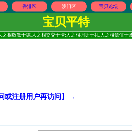
香港区
澳门区
宝贝论坛
宝贝平特
人之相敬敬于德,人之相交交于情;人之相拥拥于礼,人之相信信于诚
访问或注册用户再访问】→