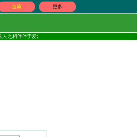
走势
更多
,人之相伴伴于爱;