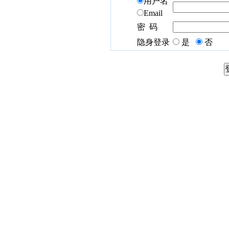
用户名
Email
密 码
隐身登录
是
否