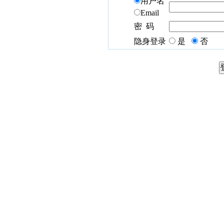
用户名
Email
密 码
隐身登录
是
否