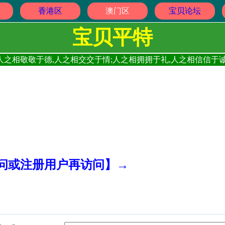
香港区
澳门区
宝贝论坛
宝贝平特
人之相敬敬于德,人之相交交于情;人之相拥拥于礼,人之相信信于诚
访问或注册用户再访问】→