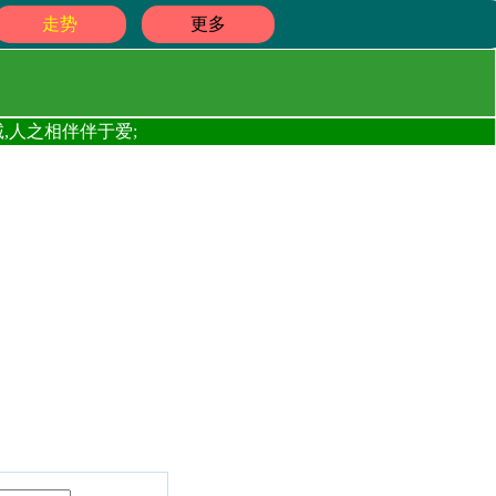
走势
更多
,人之相伴伴于爱;