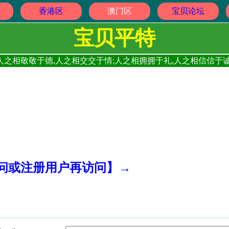
香港区
澳门区
宝贝论坛
宝贝平特
人之相敬敬于德,人之相交交于情;人之相拥拥于礼,人之相信信于诚
访问或注册用户再访问】→