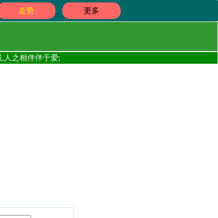
走势
更多
,人之相伴伴于爱;