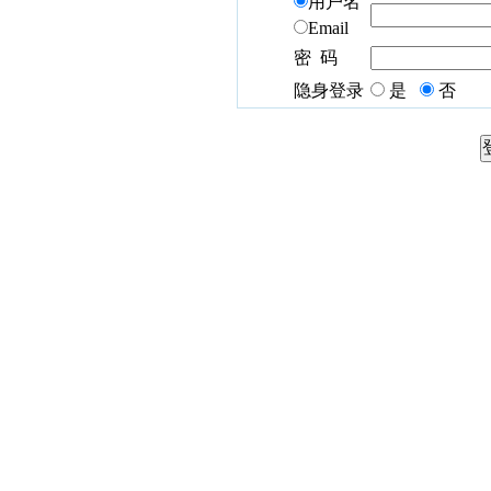
用户名
Email
密 码
隐身登录
是
否