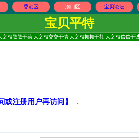
香港区
澳门区
宝贝论坛
宝贝平特
人之相敬敬于德,人之相交交于情;人之相拥拥于礼,人之相信信于诚
访问或注册用户再访问】→