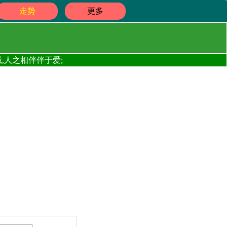
走势
更多
,人之相伴伴于爱;