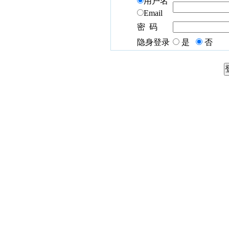
用户名
Email
密 码
隐身登录
是
否