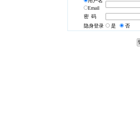
用户名
Email
密 码
隐身登录
是
否