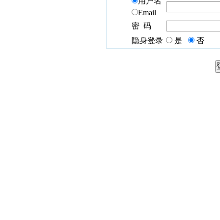
用户名
Email
密 码
隐身登录
是
否