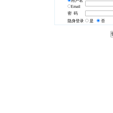
用户名
Email
密 码
隐身登录
是
否