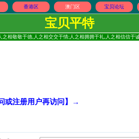
香港区
澳门区
宝贝论坛
宝贝平特
人之相敬敬于德,人之相交交于情;人之相拥拥于礼,人之相信信于诚
访问或注册用户再访问】→