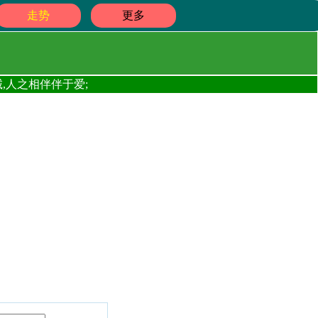
走势
更多
,人之相伴伴于爱;