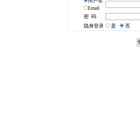
用户名
Email
密 码
隐身登录
是
否