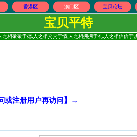
香港区
澳门区
宝贝论坛
宝贝平特
人之相敬敬于德,人之相交交于情;人之相拥拥于礼,人之相信信于诚
访问或注册用户再访问】→