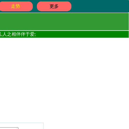
走势
更多
,人之相伴伴于爱;