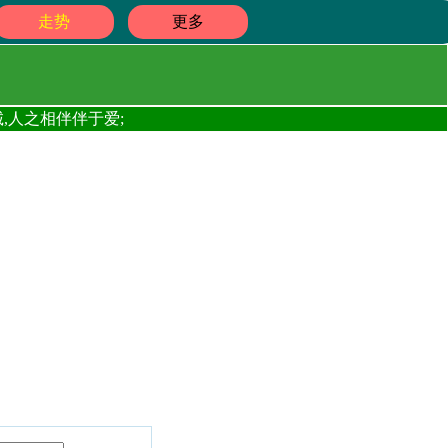
走势
更多
,人之相伴伴于爱;