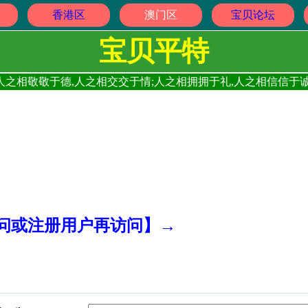
香港区
澳门区
宝贝论坛
宝贝平特
人之相敬敬于德,人之相交交于情;人之相拥拥于礼,人之相信信于诚
访问或注册用户再访问】→