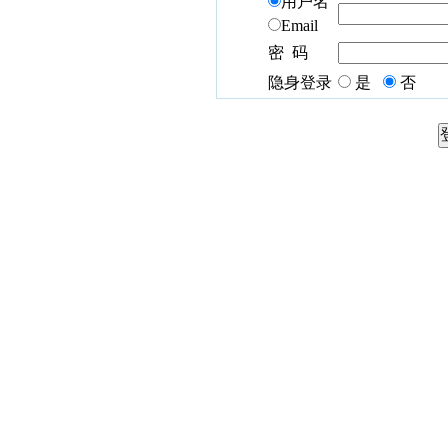
用户名
Email
密 码
隐身登录
是
否