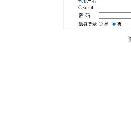
用户名
Email
密 码
隐身登录
是
否