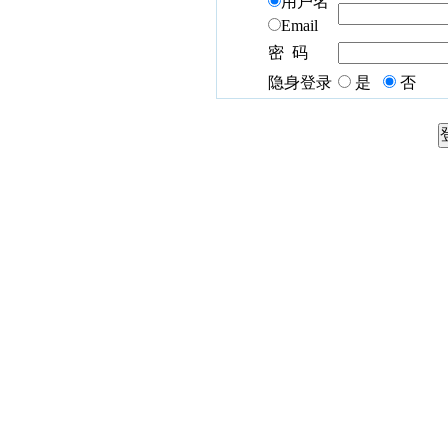
用户名
Email
密 码
隐身登录
是
否