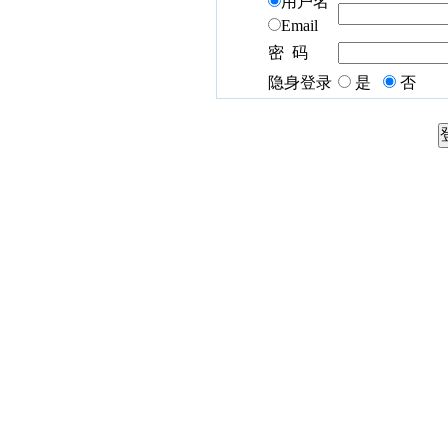
用户名
Email
密 码
隐身登录
是
否