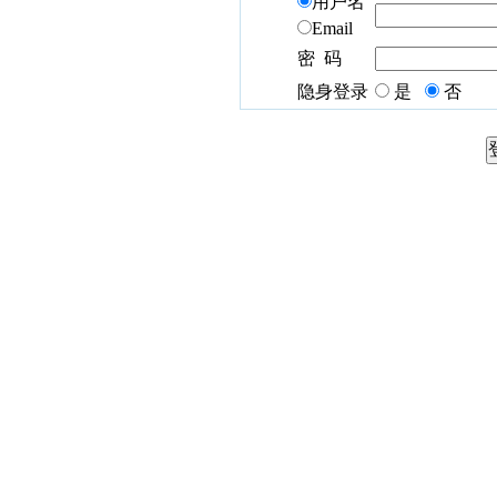
用户名
Email
密 码
隐身登录
是
否