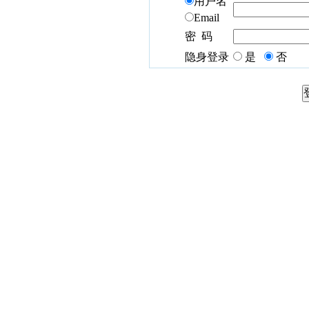
用户名
Email
密 码
隐身登录
是
否