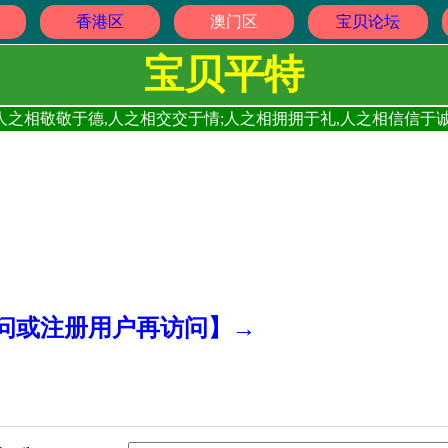
香港区
澳门区
宝贝论坛
宝贝平特
人之相敬敬于德,人之相交交于情;人之相拥拥于礼,人之相信信于诚
访问或注册用户再访问】→