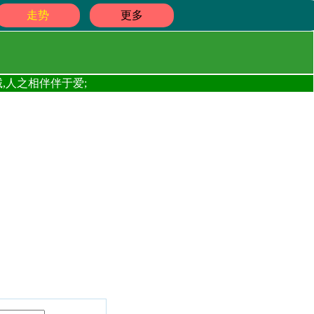
走势
更多
,人之相伴伴于爱;