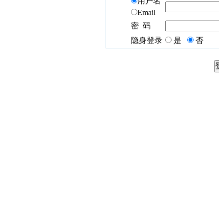
用户名
Email
密 码
隐身登录
是
否