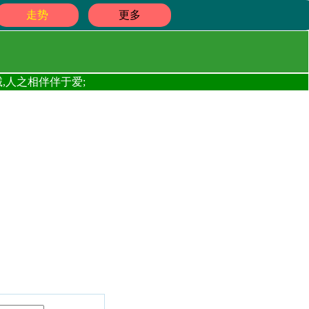
走势
更多
,人之相伴伴于爱;