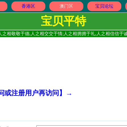
香港区
澳门区
宝贝论坛
宝贝平特
人之相敬敬于德,人之相交交于情;人之相拥拥于礼,人之相信信于诚
访问或注册用户再访问】→