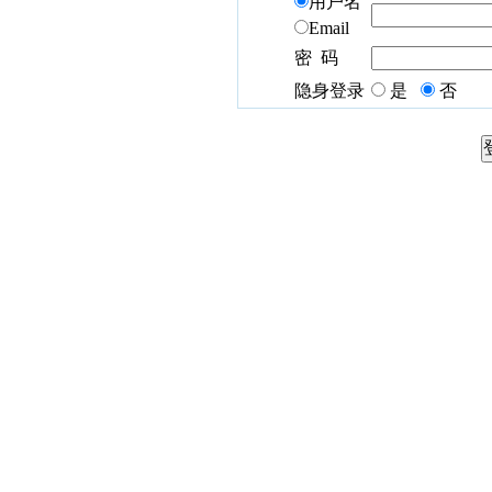
用户名
Email
密 码
隐身登录
是
否