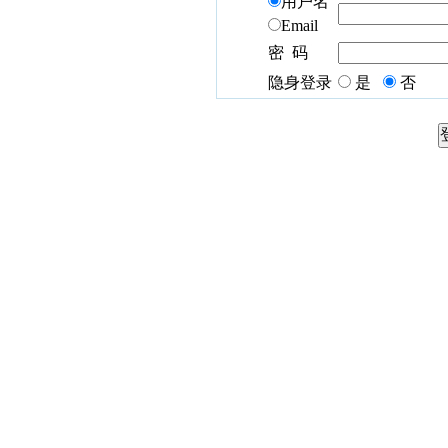
用户名
Email
密 码
隐身登录
是
否