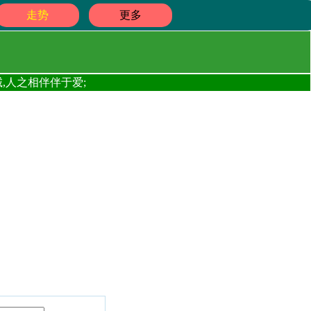
走势
更多
,人之相伴伴于爱;