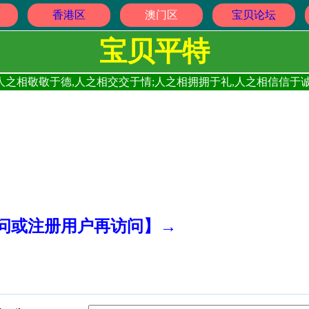
香港区
澳门区
宝贝论坛
宝贝平特
人之相敬敬于德,人之相交交于情;人之相拥拥于礼,人之相信信于诚
访问或注册用户再访问】→