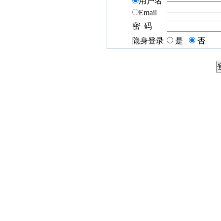
用户名
Email
密 码
隐身登录
是
否