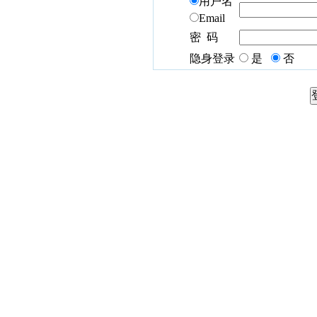
用户名
Email
密 码
隐身登录
是
否