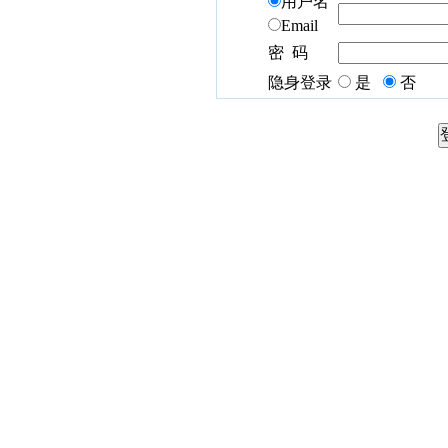
用户名
Email
密 码
隐身登录
是
否