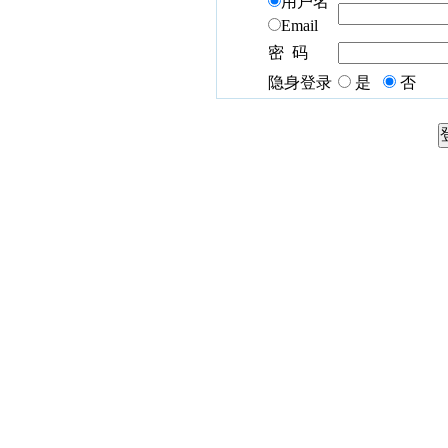
用户名
Email
密 码
隐身登录
是
否