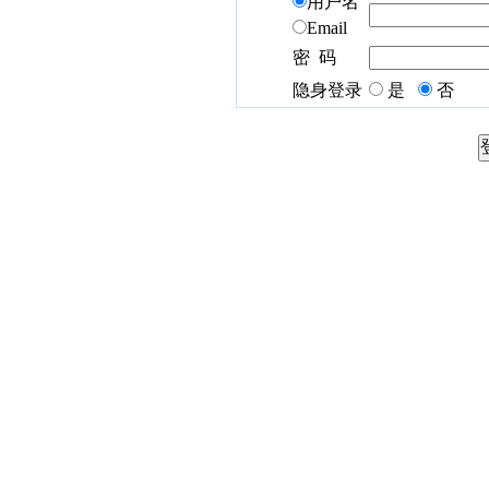
用户名
Email
密 码
隐身登录
是
否