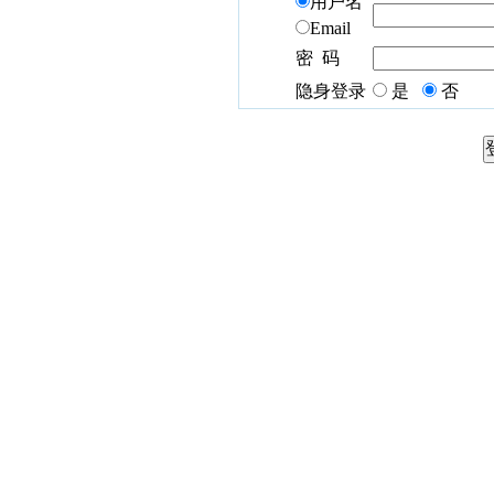
用户名
Email
密 码
隐身登录
是
否