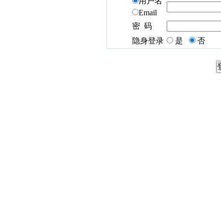
用户名
Email
密 码
隐身登录
是
否