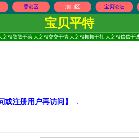
香港区
澳门区
宝贝论坛
宝贝平特
人之相敬敬于德,人之相交交于情;人之相拥拥于礼,人之相信信于诚
访问或注册用户再访问】→