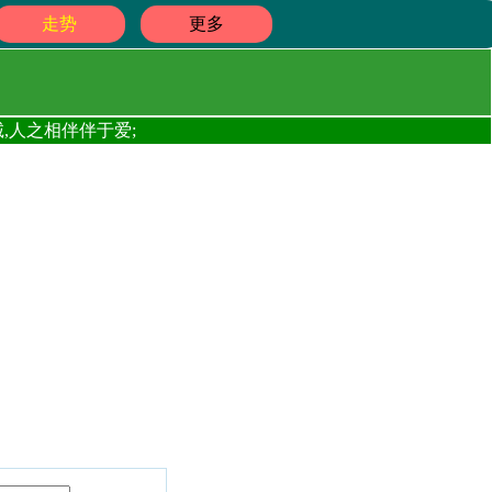
走势
更多
,人之相伴伴于爱;