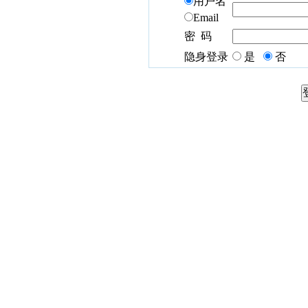
用户名
Email
密 码
隐身登录
是
否