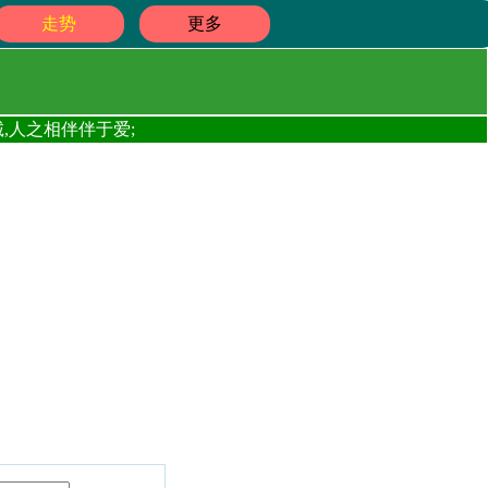
走势
更多
,人之相伴伴于爱;