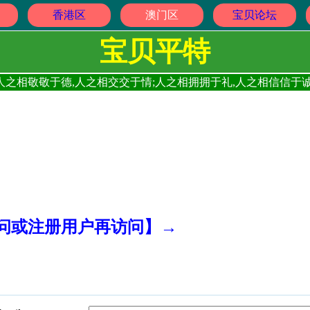
香港区
澳门区
宝贝论坛
宝贝平特
人之相敬敬于德,人之相交交于情;人之相拥拥于礼,人之相信信于诚
访问或注册用户再访问】→