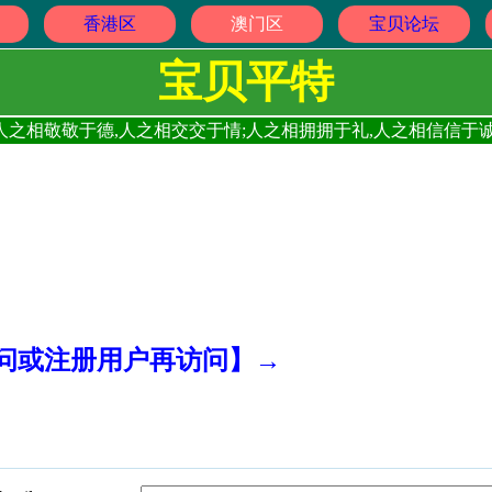
香港区
澳门区
宝贝论坛
宝贝平特
人之相敬敬于德,人之相交交于情;人之相拥拥于礼,人之相信信于诚
访问或注册用户再访问】→