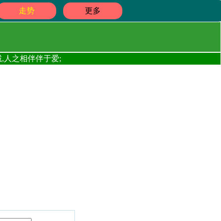
走势
更多
,人之相伴伴于爱;