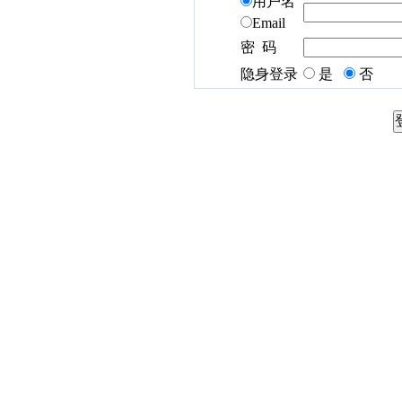
用户名
Email
密 码
隐身登录
是
否