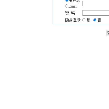
用户名
Email
密 码
隐身登录
是
否