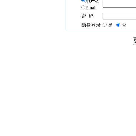
用户名
Email
密 码
隐身登录
是
否