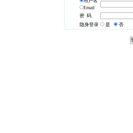
用户名
Email
密 码
隐身登录
是
否