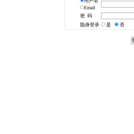
用户名
Email
密 码
隐身登录
是
否