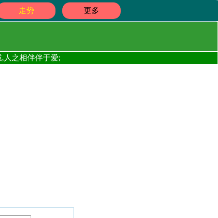
走势
更多
,人之相伴伴于爱;