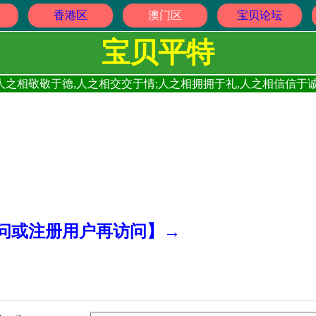
香港区
澳门区
宝贝论坛
宝贝平特
人之相敬敬于德,人之相交交于情;人之相拥拥于礼,人之相信信于诚
访问或注册用户再访问】→