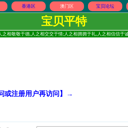
香港区
澳门区
宝贝论坛
宝贝平特
人之相敬敬于德,人之相交交于情;人之相拥拥于礼,人之相信信于诚
访问或注册用户再访问】→