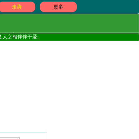
走势
更多
,人之相伴伴于爱;